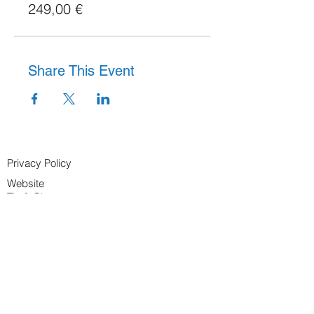
249,00 €
Share This Event
Privacy Policy
Website
T's & C's
Attendee Cancellation Policy
info@sheilaharper.co.uk