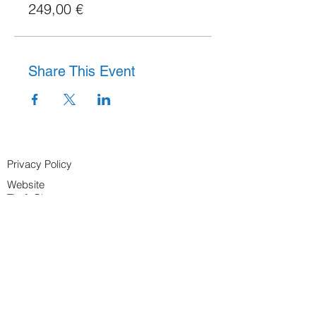
249,00 €
Share This Event
Privacy Policy
Website
T's & C's
Attendee Cancellation Policy
info@sheilaharper.co.uk